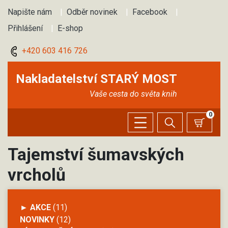
Napište nám
|
Odběr novinek
|
Facebook
|
Přihlášení
|
E-shop
+420 603 416 726
Nakladatelství STARÝ MOST
Vaše cesta do světa knih
0
Tajemství šumavských
vrcholů
► AKCE
(11)
NOVINKY
(12)