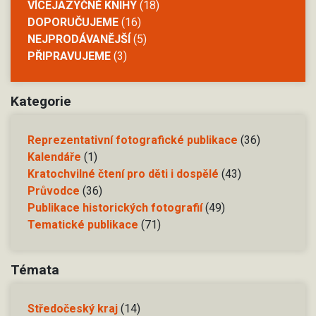
VÍCEJAZYČNÉ KNIHY
(18)
DOPORUČUJEME
(16)
NEJPRODÁVANĚJŠÍ
(5)
PŘIPRAVUJEME
(3)
Kategorie
Reprezentativní fotografické publikace
(36)
Kalendáře
(1)
Kratochvilné čtení pro děti i dospělé
(43)
Průvodce
(36)
Publikace historických fotografií
(49)
Tematické publikace
(71)
Témata
Středočeský kraj
(14)