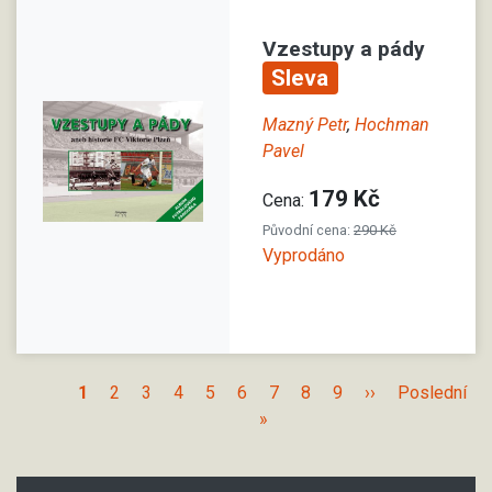
Vzestupy a pády
Sleva
Mazný Petr
,
Hochman
Pavel
179 Kč
Cena:
Původní cena:
290 Kč
Vyprodáno
1
2
3
4
5
6
7
8
9
››
Poslední
»