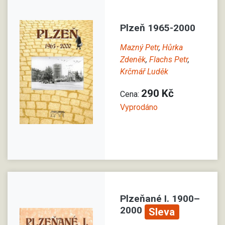
Plzeň 1965-2000
Mazný Petr
,
Hůrka
Zdeněk
,
Flachs Petr
,
Krčmář Luděk
290 Kč
Cena:
Vyprodáno
Plzeňané I. 1900–
2000
Sleva