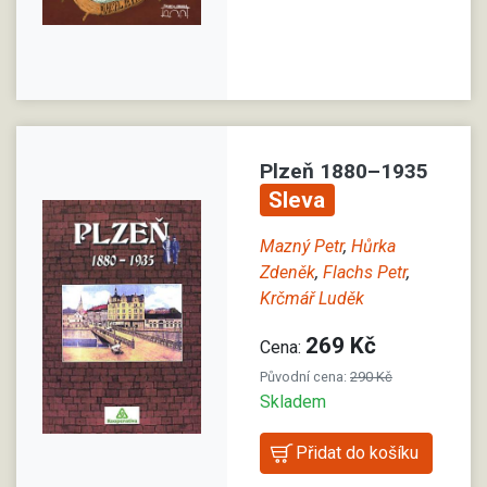
Plzeň 1880–1935
Sleva
Mazný Petr
,
Hůrka
Zdeněk
,
Flachs Petr
,
Krčmář Luděk
269 Kč
Cena:
Původní cena:
290 Kč
Skladem