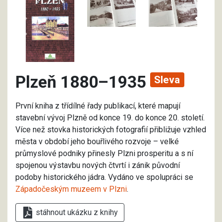
Plzeň 1880–1935
Sleva
První kniha z třídílné řady publikací, které mapují
stavební vývoj Plzně od konce 19. do konce 20. století.
Více než stovka historických fotografií přibližuje vzhled
města v období jeho bouřlivého rozvoje – velké
průmyslové podniky přinesly Plzni prosperitu a s ní
spojenou výstavbu nových čtvrtí i zánik původní
podoby historického jádra. Vydáno ve spolupráci se
Západočeským muzeem v Plzni
.
stáhnout ukázku z knihy