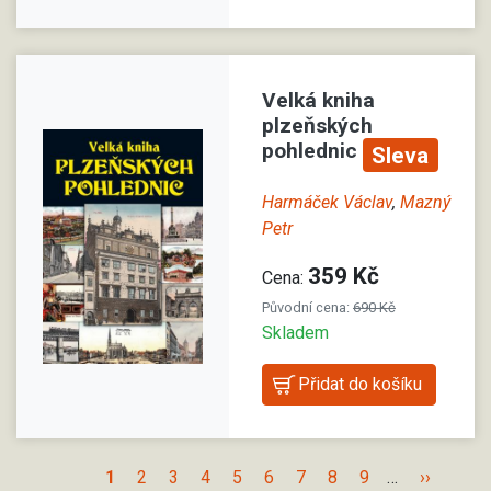
Velká kniha
plzeňských
pohlednic
Sleva
Harmáček Václav
,
Mazný
Petr
359 Kč
Cena:
Původní cena:
690 Kč
Skladem
1
2
3
4
5
6
7
8
9
…
››