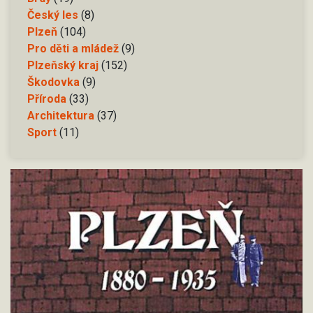
Český les
(8)
Plzeň
(104)
Pro děti a mládež
(9)
Plzeňský kraj
(152)
Škodovka
(9)
Příroda
(33)
Architektura
(37)
Sport
(11)