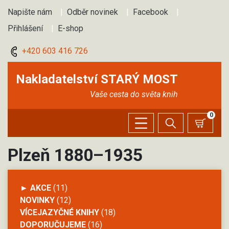
Napište nám
|
Odběr novinek
|
Facebook
|
Přihlášení
|
E-shop
+420 603 416 726
Nakladatelství STARÝ MOST
Vaše cesta do světa knih
0
Plzeň 1880–1935
► AKCE
(11)
NOVINKY
(12)
VÍCEJAZYČNÉ KNIHY
(18)
DOPORUČUJEME
(16)