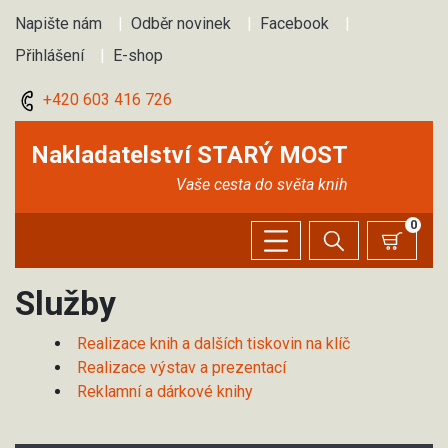
Napište nám
|
Odběr novinek
|
Facebook
|
Přihlášení
|
E-shop
+420 603 416 726
Nakladatelství STARÝ MOST
Vaše cesta do světa knih
0
Služby
Realizace knih a dalších tiskovin na klíč
Realizace výstav a prezentací
Reklamní a dárkové knihy