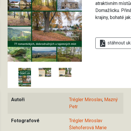
atraktivním míst
Domažlicku. Přin
krajiny, bohaté ja
stáhnout uk
Autoři
Trégler Miroslav
,
Mazný
Petr
Fotografové
Trégler Miroslav
Šlehoferová Marie