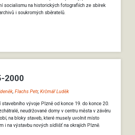
ní socialismu na historických fotografiích ze sbírek
rchivů i soukromých sběratelů.
5-2000
Zdeněk
,
Flachs Petr
,
Krčmář Luděk
fií stavebního vývoje Plzně od konce 19. do konce 20.
 zchátralé, neudržované domy v centru města v závěru
obí, na bloky staveb, které musely uvolnit místo
 i na výstavbu nových sídlišť na okrajích Plzně.