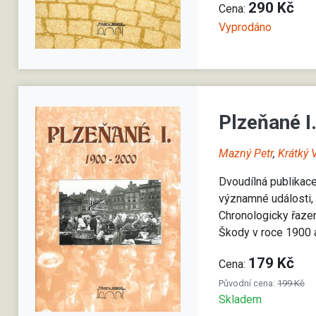
290 Kč
Cena:
Vyprodáno
Plzeňané 
Mazný Petr
,
Krátký 
Dvoudílná publikace
významné události, a
Chronologicky řazen
Škody v roce 1900 a
179 Kč
Cena:
Původní cena:
199 Kč
Skladem