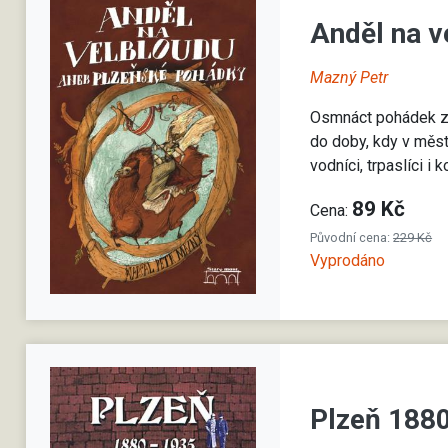
Anděl na 
Mazný Petr
Osmnáct pohádek zav
do doby, kdy v měst
vodníci, trpaslíci i 
89 Kč
Cena:
Původní cena:
229 Kč
Vyprodáno
Plzeň 18