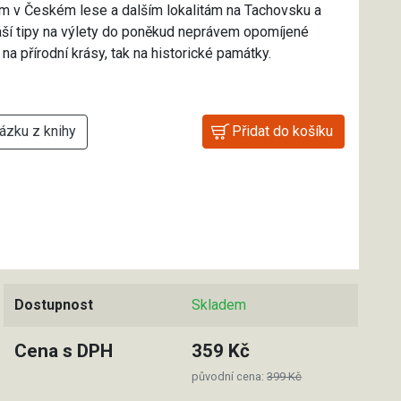
ům v Českém lese a dalším lokalitám na Tachovsku a
áší tipy na výlety do poněkud neprávem opomíjené
k na přírodní krásy, tak na historické památky.
ázku z knihy
Dostupnost
Skladem
Cena s DPH
359 Kč
původní cena:
399 Kč