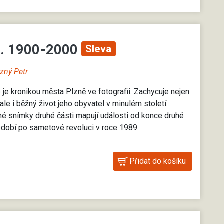
I. 1900-2000
Sleva
zný Petr
 je kronikou města Plzně ve fotografii. Zachycuje nejen
le i běžný život jeho obyvatel v minulém století.
é snímky druhé části mapují události od konce druhé
bdobí po sametové revoluci v roce 1989.