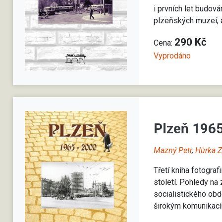
i prvních let budová
plzeňských muzeí, a
290 Kč
Cena:
Vyprodáno
Plzeň 196
Mazný Petr
,
Hůrka 
Třetí kniha fotogra
století. Pohledy na
socialistického obd
širokým komunikacím