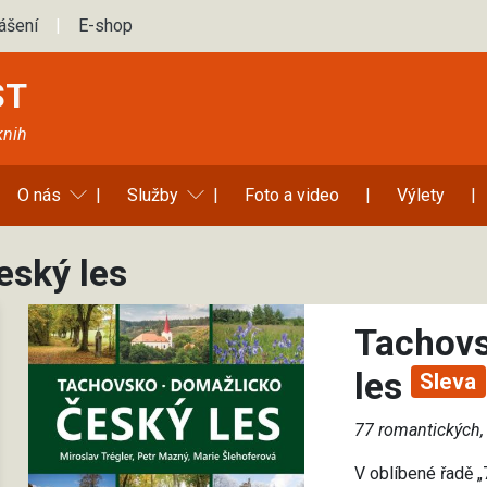
lášení
|
E-shop
ST
knih
O nás
|
Služby
|
Foto a video
|
Výlety
|
eský les
Tachovs
les
Sleva
77 romantických,
V oblíbené řadě „