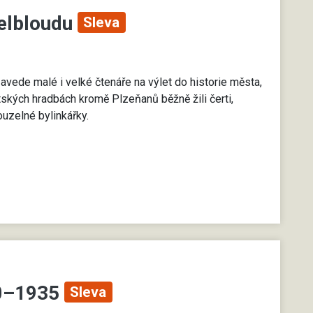
velbloudu
Sleva
ede malé i velké čtenáře na výlet do historie města,
ských hradbách kromě Plzeňanů běžně žili čerti,
kouzelné bylinkářky.
80–1935
Sleva