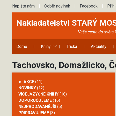
Napište nám
|
Odběr novinek
|
Facebook
|
Přih
Nakladatelství STARÝ MO
Vaše cesta do světa 
Domů
|
Knihy
|
Trička
|
Aktuality
|
Tachovsko, Domažlicko, Č
► AKCE
(11)
NOVINKY
(12)
VÍCEJAZYČNÉ KNIHY
(18)
DOPORUČUJEME
(16)
NEJPRODÁVANĚJŠÍ
(5)
PŘIPRAVUJEME
(3)