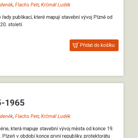
Zdeněk
,
Flachs Petr
,
Krčmář Luděk
né řady publikací, které mapují stavební vývoj Plzně od
0. století.
5-1965
Zdeněk
,
Flachs Petr
,
Krčmář Luděk
 série, která mapuje stavební vývoj města od konce 19.
. Plzeň v období konce první republiky, protektorátu