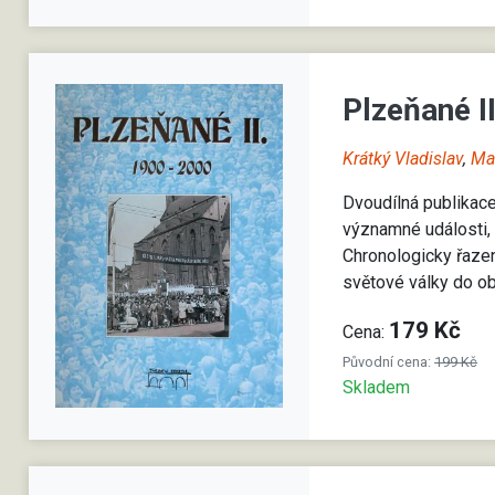
Plzeňané I
Krátký Vladislav
,
Ma
Dvoudílná publikace
významné události, a
Chronologicky řazen
světové války do o
179 Kč
Cena:
Původní cena:
199 Kč
Skladem