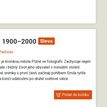
I. 1900–2000
Sleva
Vladislav
 je kronikou města Plzně ve fotografii. Zachycuje nejen
le i běžný život jeho obyvatel v minulém století.
é snímky v první části začínají pohřbem Emila rytíře
 končí událostmi po druhé světové válce.