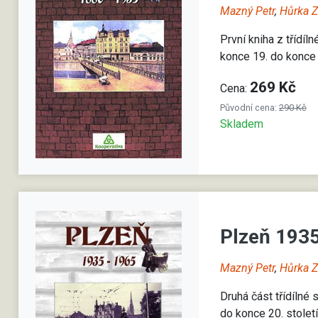
Mazný Petr
,
Hůrka 
První kniha z třídíl
konce 19. do konce 2
269 Kč
Cena:
Původní cena:
290 Kč
Skladem
Plzeň 193
Mazný Petr
,
Hůrka 
Druhá část třídílné
do konce 20. století