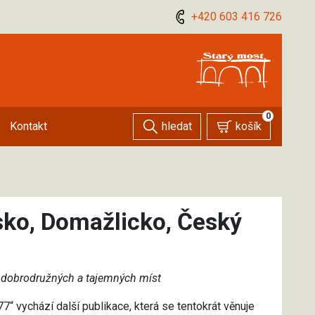
+420 603 416 726
0
hledat
košík
Kontakt
ko, Domažlicko, Český
 dobrodružných a tajemných míst
77“ vychází další publikace, která se tentokrát věnuje