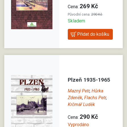
269 Kč
Cena:
Původní cena:
290 Kč
Skladem
Plzeň 1935-1965
Mazný Petr
,
Hůrka
Zdeněk
,
Flachs Petr
,
Krčmář Luděk
290 Kč
Cena:
Vyprodáno