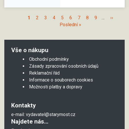
1
2
3
4
5
6
7
8
9
…
››
Poslední »
Vše o nákupu
Obchodní podmínky
Zásady zpracování osobních údajů
Reklamační řád
Informace o souborech cookies
Možnosti platby a dopravy
Kontakty
e-mail:
vydavatel@starymost.cz
Najdete nás...