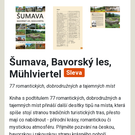
Šumava, Bavorský les,
Mühlviertel
Sleva
77 romantických, dobrodružných a tajemných míst
Kniha s podtitulem 77 romantických, dobrodružných a
tajemných míst přináší další desítky tipů na místa, která
spíše stojí stranou tradičních turistických tras, přesto
mají co nabídnout - přírodní krásy, romantickou či
mystickou atmosféru. Přijměte pozvání na českou,
bavorskou i rakouskou stranu krásného pohoří.