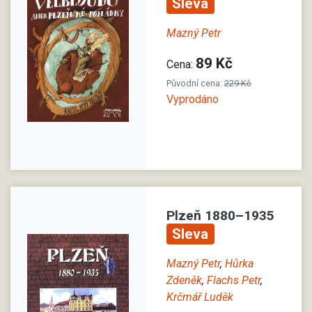
Sleva
Mazný Petr
89 Kč
Cena:
Původní cena:
229 Kč
Vyprodáno
Plzeň 1880–1935
Sleva
Mazný Petr
,
Hůrka
Zdeněk
,
Flachs Petr
,
Krčmář Luděk