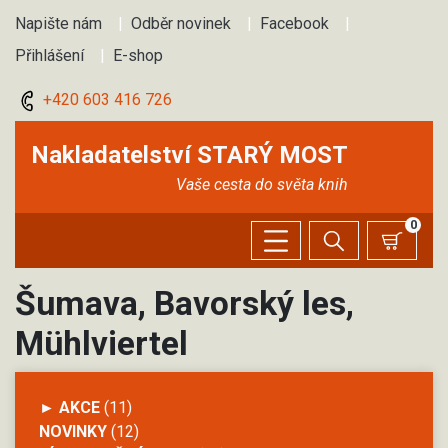
Napište nám
|
Odběr novinek
|
Facebook
|
Přihlášení
|
E-shop
+420 603 416 726
Nakladatelství STARÝ MOST
Vaše cesta do světa knih
0
Šumava, Bavorský les,
Mühlviertel
► AKCE
(11)
NOVINKY
(12)