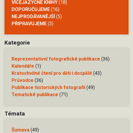
VÍCEJAZYČNÉ KNIHY
(18)
DOPORUČUJEME
(16)
NEJPRODÁVANĚJŠÍ
(5)
PŘIPRAVUJEME
(3)
Kategorie
Reprezentativní fotografické publikace
(36)
Kalendáře
(1)
Kratochvilné čtení pro děti i dospělé
(43)
Průvodce
(36)
Publikace historických fotografií
(49)
Tematické publikace
(71)
Témata
Šumava
(49)