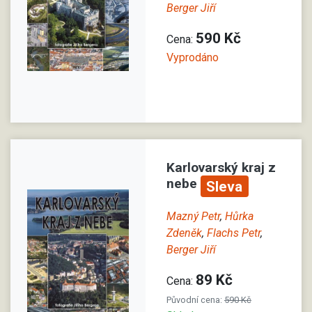
Berger Jiří
590 Kč
Cena:
Vyprodáno
Karlovarský kraj z
nebe
Sleva
Mazný Petr
,
Hůrka
Zdeněk
,
Flachs Petr
,
Berger Jiří
89 Kč
Cena:
Původní cena:
590 Kč