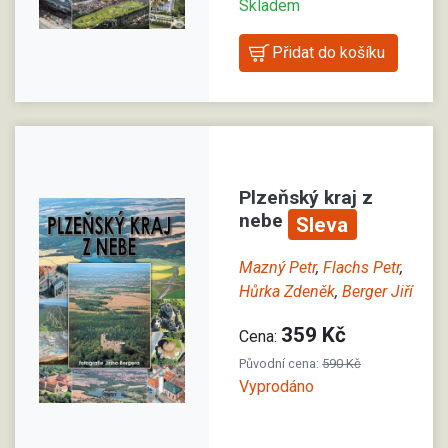
Skladem
Plzeňský kraj z
nebe
Sleva
Mazný Petr
,
Flachs Petr
,
Hůrka Zdeněk
,
Berger Jiří
359 Kč
Cena:
Původní cena:
590 Kč
Vyprodáno