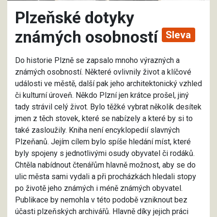
Plzeňské dotyky
známých osobností
Sleva
Do historie Plzně se zapsalo mnoho výrazných a
známých osobností. Některé ovlivnily život a klíčové
události ve městě, další pak jeho architektonický vzhled
či kulturní úroveň. Někdo Plzní jen krátce prošel, jiný
tady strávil celý život. Bylo těžké vybrat několik desítek
jmen z těch stovek, které se nabízely a které by si to
také zasloužily. Kniha není encyklopedií slavných
Plzeňanů. Jejím cílem bylo spíše hledání míst, které
byly spojeny s jednotlivými osudy obyvatel či rodáků.
Chtěla nabídnout čtenářům hlavně možnost, aby se do
ulic města sami vydali a při procházkách hledali stopy
po životě jeho známých i méně známých obyvatel.
Publikace by nemohla v této podobě vzniknout bez
účasti plzeňských archivářů. Hlavně díky jejich práci