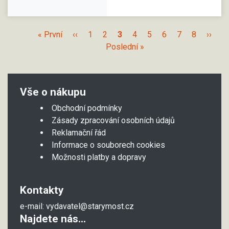
« První
‹‹
1
2
3
4
5
6
7
8
››
Poslední »
Vše o nákupu
Obchodní podmínky
Zásady zpracování osobních údajů
Reklamační řád
Informace o souborech cookies
Možnosti platby a dopravy
Kontakty
e-mail:
vydavatel@starymost.cz
Najdete nás...