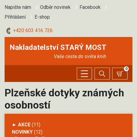
Napište nám
|
Odběr novinek
|
Facebook
|
Přihlášení
|
E-shop
+420 603 416 726
Nakladatelství STARÝ MOST
Vaše cesta do světa knih
0
Plzeňské dotyky známých
osobností
► AKCE
(11)
NOVINKY
(12)