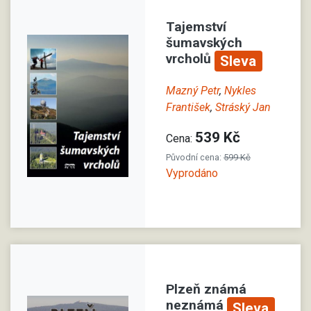
Tajemství
šumavských
vrcholů
Sleva
Mazný Petr
,
Nykles
František
,
Stráský Jan
539 Kč
Cena:
Původní cena:
599 Kč
Vyprodáno
Plzeň známá
neznámá
Sleva