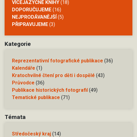
VÍCEJAZYČNÉ KNIHY
(18)
DOPORUČUJEME
(16)
NEJPRODÁVANĚJŠÍ
(5)
PŘIPRAVUJEME
(3)
Kategorie
Reprezentativní fotografické publikace
(36)
Kalendáře
(1)
Kratochvilné čtení pro děti i dospělé
(43)
Průvodce
(36)
Publikace historických fotografií
(49)
Tematické publikace
(71)
Témata
Středočeský kraj
(14)