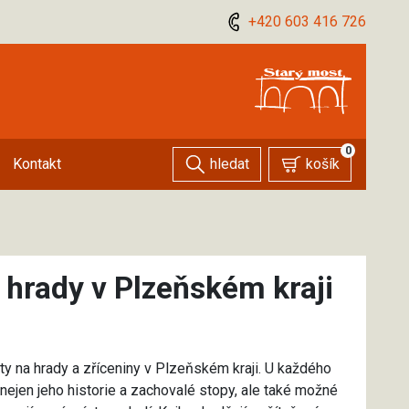
+420 603 416 726
0
hledat
košík
Kontakt
 hrady v Plzeňském kraji
y na hrady a zříceniny v Plzeňském kraji. U každého
nejen jeho historie a zachovalé stopy, ale také možné