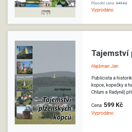
Původní cena:
349 Kč
Vyprodáno
Tajemství
Hajšman Jan
Publicista a histor
kopce, kopečky a ha
Chlum a Radyně) při
599 Kč
Cena:
Vyprodáno