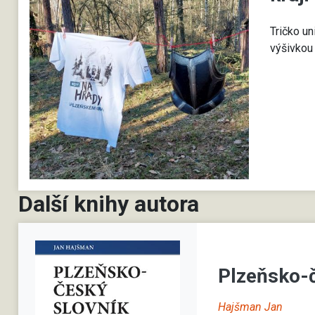
Tričko un
výšivkou 
Další knihy autora
Plzeňsko-
Hajšman Jan