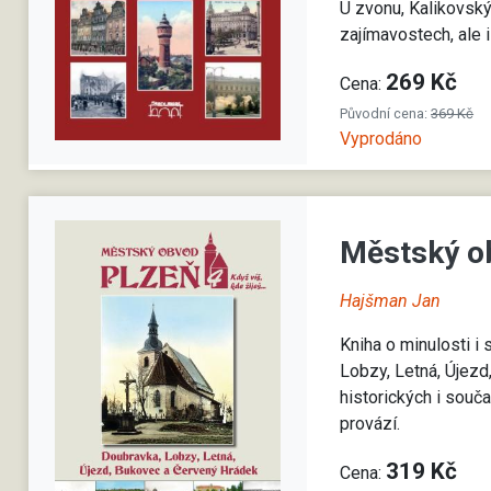
U zvonu, Kalikovský m
zajímavostech, ale
269 Kč
Cena:
Původní cena:
369 Kč
Vyprodáno
Městský o
Hajšman Jan
Kniha o minulosti 
Lobzy, Letná, Újezd
historických i souč
provází.
319 Kč
Cena: