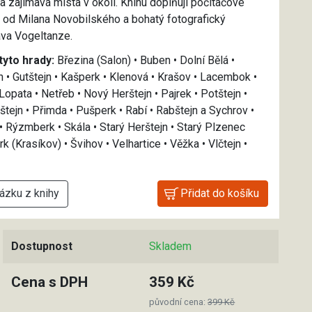
a zajímavá místa v okolí. Knihu doplňují počítačové
ů od Milana Novobilského a bohatý fotografický
va Vogeltanze.
tyto hrady:
Březina (Salon) • Buben • Dolní Bělá •
n • Gutštejn • Kašperk • Klenová • Krašov • Lacembok •
• Lopata • Netřeb • Nový Herštejn • Pajrek • Potštejn •
štejn • Přimda • Pušperk • Rabí • Rabštejn a Sychrov •
 Rýzmberk • Skála • Starý Herštejn • Starý Plzenec
 (Krasíkov) • Švihov • Velhartice • Věžka • Vlčtejn •
.
ázku z knihy
Dostupnost
Skladem
Cena s DPH
359 Kč
původní cena:
399 Kč