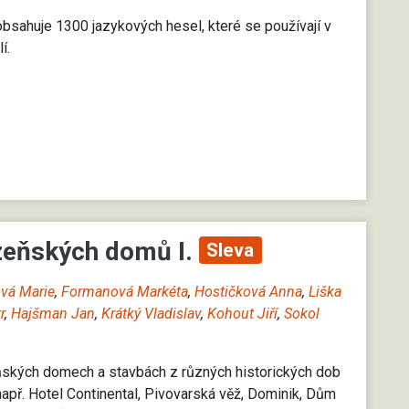
obsahuje 1300 jazykových hesel, které se používají v
lí
.
zeňských domů I.
Sleva
vá Marie
,
Formanová Markéta
,
Hostičková Anna
,
Liška
r
,
Hajšman Jan
,
Krátký Vladislav
,
Kohout Jiří
,
Sokol
ňských domech a stavbách z různých historických dob
(např. Hotel Continental, Pivovarská věž, Dominik, Dům