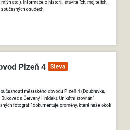
lýn atd.). Informace o historii, stavitelích, majitelích,
 i současných osudech.
bvod Plzeň 4
Sleva
i současnosti městského obvodu Plzeň 4 (Doubravka,
, Bukovec a Červený Hrádek). Unikátní srovnání
asných fotografií dokumentuje proměny, které naše okolí