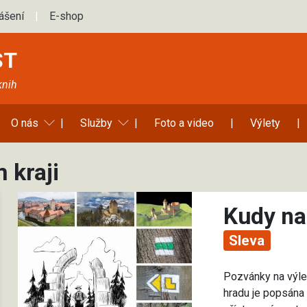
lášení
|
E-shop
ST
knih
O nás
|
Služby
|
Foto a video
|
Výlety
|
 kraji
Kudy na
Sleva
Pozvánky na výlet
hradu je popsána 