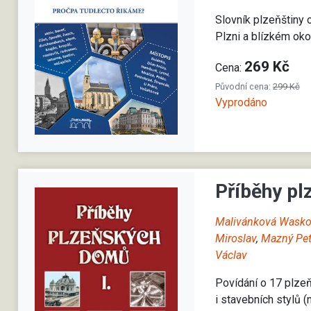
Slovník plzeňštiny 
Plzni a blízkém oko
269 Kč
Cena:
Původní cena:
299 Kč
Vyprodáno
Příběhy pl
Malivánková Wasko
Miroslav
,
Mazný Pet
Václav
Povídání o 17 plze
i stavebních stylů 