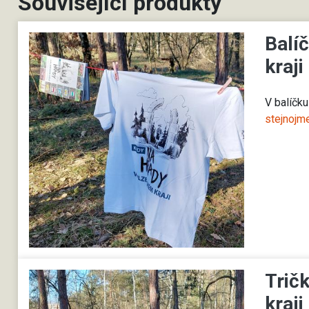
Související produkty
Balí
kraji
V balíčk
stejnojm
Trič
kraji