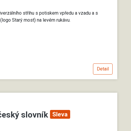
iverzálního střihu s potiskem vpředu a vzadu a s
(logo Starý most) na levém rukávu.
Detail
český slovník
Sleva