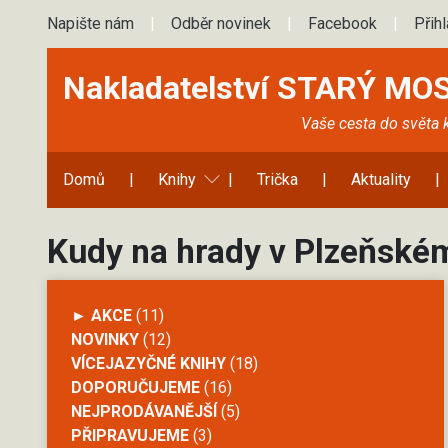
Napište nám
|
Odběr novinek
|
Facebook
|
Přih
Nakladatelství STARÝ MO
Vaše cesta do světa 
Domů
|
Knihy
|
Trička
|
Aktuality
|
Kudy na hrady v Plzeňském
► AKCE
(11)
NOVINKY
(12)
VÍCEJAZYČNÉ KNIHY
(18)
DOPORUČUJEME
(16)
NEJPRODÁVANĚJŠÍ
(5)
PŘIPRAVUJEME
(3)