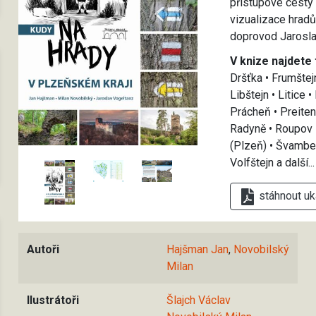
přístupové cesty 
vizualizace hrad
doprovod Jarosla
V knize najdete 
Dršťka • Frumštej
Libštejn • Litice 
Prácheň • Preiten
Radyně • Roupov •
(Plzeň) • Švamberk
Volfštejn a další..
stáhnout uk
Autoři
Hajšman Jan
,
Novobilský
Milan
Ilustrátoři
Šlajch Václav