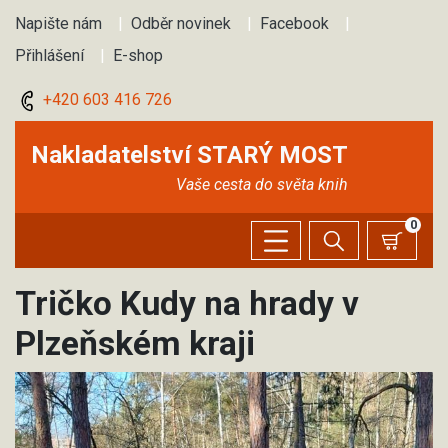
Napište nám
|
Odběr novinek
|
Facebook
|
Přihlášení
|
E-shop
+420 603 416 726
Nakladatelství STARÝ MOST
Vaše cesta do světa knih
0
Tričko Kudy na hrady v
Plzeňském kraji