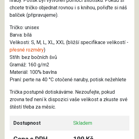
hrady. Potisk byl vytvořen pomocí sítotisku. Pokud si
chcete tričko objednat rovnou i s knihou, pořiďte si náš
balíček (připravujeme).
Tričko: unisex
Barva: bílá
Velikosti: S, M, L, XL, XXL (bližší specifikace velikostí -
přesné rozměry
)
Střih: bez bočních švů
Gramáž: 160 g/m2
Materiál: 100% bavlna
Praní: perte na 40 °C otočené naruby, potisk nežehlete
Trička postupně dotiskáváme. Nezoufejte, pokud
zrovna teď není k dispozici vaše velikost a zkuste své
štěstí třeba za měsíc.
Dostupnost
Skladem
Cena s DPH
199 Kč