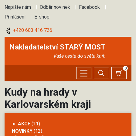
Napište nám
|
Odběr novinek
|
Facebook
|
Přihlášení
|
E-shop
+420 603 416 726
Nakladatelství STARÝ MOST
Vaše cesta do světa knih
0
Kudy na hrady v
Karlovarském kraji
► AKCE
(11)
NOVINKY
(12)