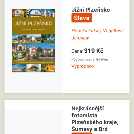
Jižní Plzeňsko
Sleva
Houška Lukáš
,
Vogeltanz
Jaroslav
319 Kč
Cena:
Původní cena:
349 Kč
Vyprodáno
Nejkrásnější
fotomísta
Plzeňského kraje,
Šumavy a Brd