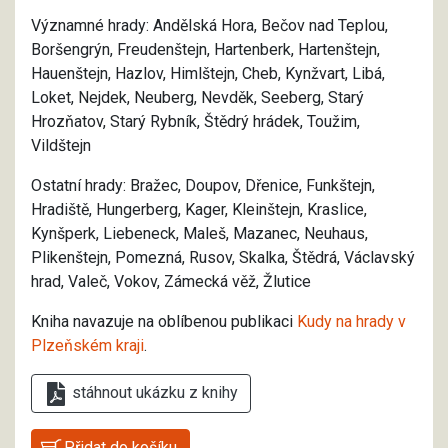
Významné hrady: Andělská Hora, Bečov nad Teplou,
Boršengrýn, Freudenštejn, Hartenberk, Hartenštejn,
Hauenštejn, Hazlov, Himlštejn, Cheb, Kynžvart, Libá,
Loket, Nejdek, Neuberg, Nevděk, Seeberg, Starý
Hrozňatov, Starý Rybník, Štědrý hrádek, Toužim,
Vildštejn
Ostatní hrady:
Bražec, Doupov, Dřenice, Funkštejn,
Hradiště, Hungerberg, Kager, Kleinštejn, Kraslice,
Kynšperk, Liebeneck, Maleš, Mazanec, Neuhaus,
Plikenštejn, Pomezná, Rusov, Skalka, Štědrá, Václavský
hrad, Valeč, Vokov, Zámeck
á věž, Žlutice
Kniha navazuje na oblíbenou publikaci
Kudy na hrady v
Plzeňském kraji
.
stáhnout ukázku z knihy