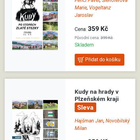
Fencl Pavel
,
Šlehoferová
Marie
,
Vogeltanz
Jaroslav
359 Kč
Cena:
Původní cena:
399 Kč
Skladem
Kudy na hrady v
Plzeňském kraji
Sleva
Hajšman Jan
,
Novobilský
Milan