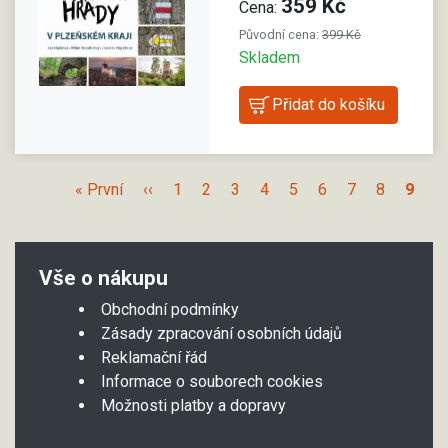
359 Kč
Cena:
Původní cena:
399 Kč
Skladem
« První
‹‹
1
2
3
4
5
6
7
8
9
Vše o nákupu
Obchodní podmínky
Zásady zpracování osobních údajů
Reklamační řád
Informace o souborech cookies
Možnosti platby a dopravy