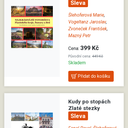
Sleva
Šlehoferová Marie
,
Vogeltanz Jaroslav
,
Zvoneček František
,
Mazný Petr
399 Kč
Cena:
Původní cena:
449 Kč
Skladem
Kudy po stopách
Zlaté stezky
Sleva