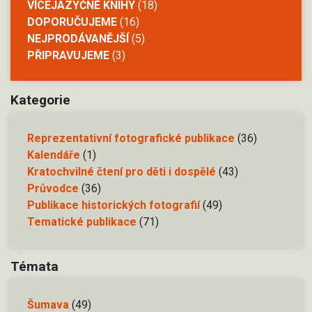
VÍCEJAZYČNÉ KNIHY
(18)
DOPORUČUJEME
(16)
NEJPRODÁVANĚJŠÍ
(5)
PŘIPRAVUJEME
(3)
Kategorie
Reprezentativní fotografické publikace
(36)
Kalendáře
(1)
Kratochvilné čtení pro děti i dospělé
(43)
Průvodce
(36)
Publikace historických fotografií
(49)
Tematické publikace
(71)
Témata
Šumava
(49)