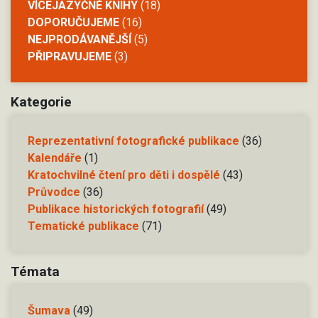
VÍCEJAZYČNÉ KNIHY
(18)
DOPORUČUJEME
(16)
NEJPRODÁVANĚJŠÍ
(5)
PŘIPRAVUJEME
(3)
Kategorie
Reprezentativní fotografické publikace
(36)
Kalendáře
(1)
Kratochvilné čtení pro děti i dospělé
(43)
Průvodce
(36)
Publikace historických fotografií
(49)
Tematické publikace
(71)
Témata
Šumava
(49)