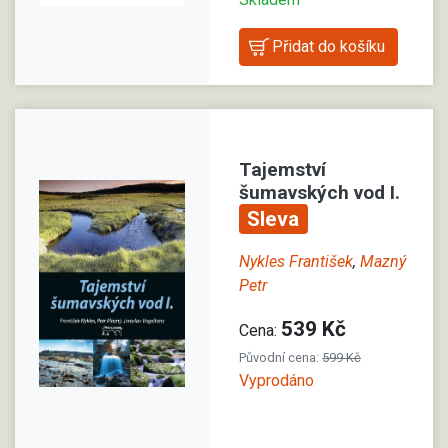
Tajemství
šumavských vod I.
Sleva
Nykles František
,
Mazný
Petr
539 Kč
Cena:
Původní cena:
599 Kč
Vyprodáno