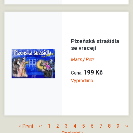
Plzeňská strašidla
se vracejí
Mazný Petr
199 Kč
Cena:
Vyprodáno
« První
‹‹
1
2
3
4
5
6
7
8
9
››