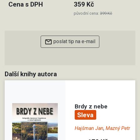
Cena s DPH
359 Kč
původní cena:
399 Kč
poslat tip na e-mail
Další knihy autora
Brdy z nebe
Sleva
Hajšman Jan
,
Mazný Petr