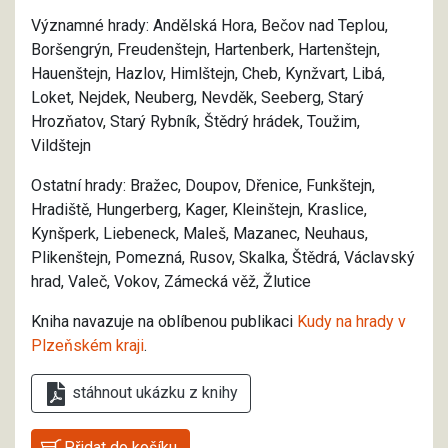
Významné hrady: Andělská Hora, Bečov nad Teplou,
Boršengrýn, Freudenštejn, Hartenberk, Hartenštejn,
Hauenštejn, Hazlov, Himlštejn, Cheb, Kynžvart, Libá,
Loket, Nejdek, Neuberg, Nevděk, Seeberg, Starý
Hrozňatov, Starý Rybník, Štědrý hrádek, Toužim,
Vildštejn
Ostatní hrady:
Bražec, Doupov, Dřenice, Funkštejn,
Hradiště, Hungerberg, Kager, Kleinštejn, Kraslice,
Kynšperk, Liebeneck, Maleš, Mazanec, Neuhaus,
Plikenštejn, Pomezná, Rusov, Skalka, Štědrá, Václavský
hrad, Valeč, Vokov, Zámeck
á věž, Žlutice
Kniha navazuje na oblíbenou publikaci
Kudy na hrady v
Plzeňském kraji
.
stáhnout ukázku z knihy