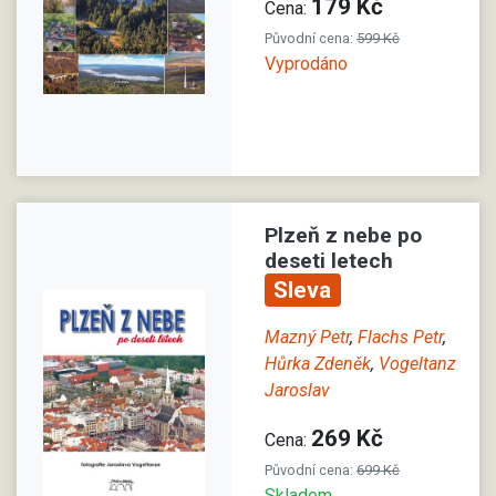
179 Kč
Cena:
Původní cena:
599 Kč
Vyprodáno
Plzeň z nebe po
deseti letech
Sleva
Mazný Petr
,
Flachs Petr
,
Hůrka Zdeněk
,
Vogeltanz
Jaroslav
269 Kč
Cena:
Původní cena:
699 Kč
Skladem