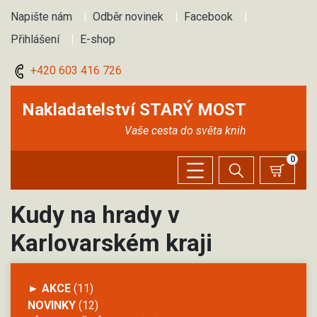
Napište nám
|
Odběr novinek
|
Facebook
|
Přihlášení
|
E-shop
+420 603 416 726
Nakladatelství STARÝ MOST
Vaše cesta do světa knih
0
Kudy na hrady v
Karlovarském kraji
► AKCE
(11)
NOVINKY
(12)