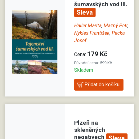
šumavských vod III.
Sleva
Haller Marita
,
Mazný Petr
,
Nykles František
,
Pecka
Josef
179 Kč
Cena:
Původní cena:
599 Kč
Skladem
Plzeň na
skleněných
negativech
Sleva