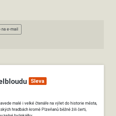
p na e-mail
velbloudu
Sleva
ede malé i velké čtenáře na výlet do historie města,
ských hradbách kromě Plzeňanů běžně žili čerti,
kouzelné bylinkářky.