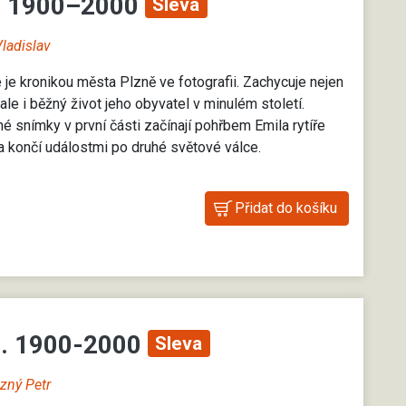
I. 1900–2000
Sleva
Vladislav
 je kronikou města Plzně ve fotografii. Zachycuje nejen
le i běžný život jeho obyvatel v minulém století.
é snímky v první části začínají pohřbem Emila rytíře
 končí událostmi po druhé světové válce.
I. 1900-2000
Sleva
zný Petr