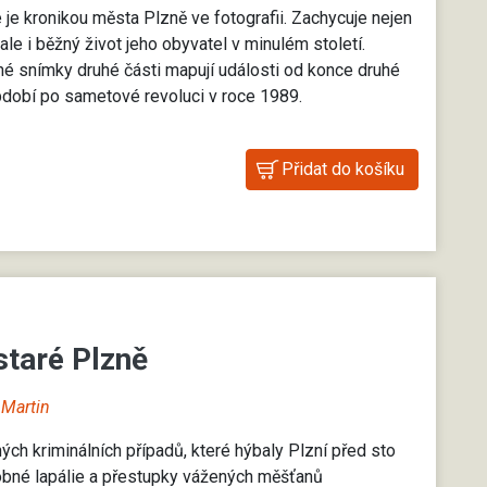
 je kronikou města Plzně ve fotografii. Zachycuje nejen
le i běžný život jeho obyvatel v minulém století.
é snímky druhé části mapují události od konce druhé
bdobí po sametové revoluci v roce 1989.
staré Plzně
 Martin
ch kriminálních případů, které hýbaly Plzní před sto
drobné lapálie a přestupky vážených měšťanů