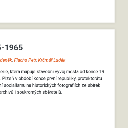
5-1965
Zdeněk
,
Flachs Petr
,
Krčmář Luděk
 série, která mapuje stavební vývoj města od konce 19.
. Plzeň v období konce první republiky, protektorátu
ní socialismu na historických fotografiích ze sbírek
rchivů i soukromých sběratelů.