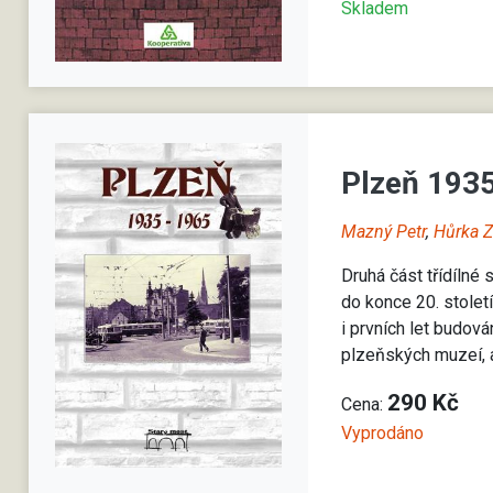
Skladem
Plzeň 193
Mazný Petr
,
Hůrka 
Druhá část třídílné
do konce 20. století
i prvních let budová
plzeňských muzeí, a
290 Kč
Cena:
Vyprodáno