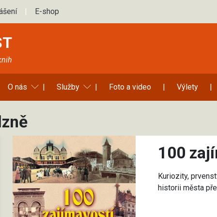
lášení
|
E-shop
ST
knih
O nás
|
Služby
|
Foto a video
|
Výlety
|
lzně
100 zaj
Kuriozity, prvenst
historii města p