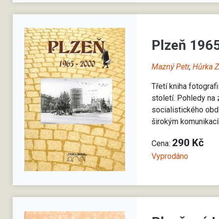
Plzeň 196
Mazný Petr
,
Hůrka 
Třetí kniha fotogra
století. Pohledy na
socialistického obd
širokým komunikacím
290 Kč
Cena:
Vyprodáno