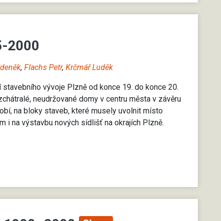
5-2000
Zdeněk
,
Flachs Petr
,
Krčmář Luděk
fií stavebního vývoje Plzně od konce 19. do konce 20.
 zchátralé, neudržované domy v centru města v závěru
obí, na bloky staveb, které musely uvolnit místo
 i na výstavbu nových sídlišť na okrajích Plzně.