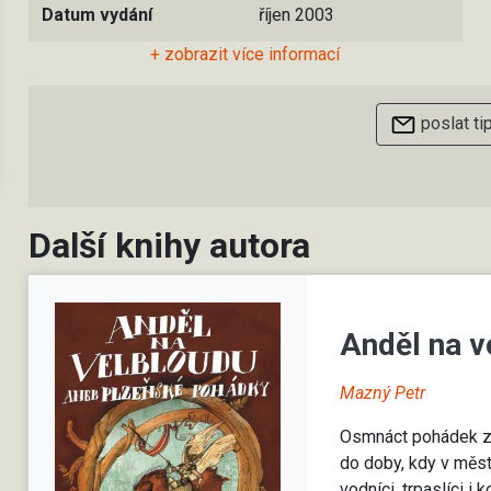
Datum vydání
říjen 2003
+ zobrazit více informací
poslat ti
Další knihy autora
Anděl na 
Mazný Petr
Osmnáct pohádek zav
do doby, kdy v měst
vodníci, trpaslíci i 