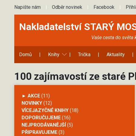
Napište nám
|
Odběr novinek
|
Facebook
|
Přih
Nakladatelství STARÝ MO
Vaše cesta do světa 
Domů
|
Knihy
|
Trička
|
Aktuality
|
100 zajímavostí ze staré P
► AKCE
(11)
NOVINKY
(12)
VÍCEJAZYČNÉ KNIHY
(18)
DOPORUČUJEME
(16)
NEJPRODÁVANĚJŠÍ
(5)
PŘIPRAVUJEME
(3)