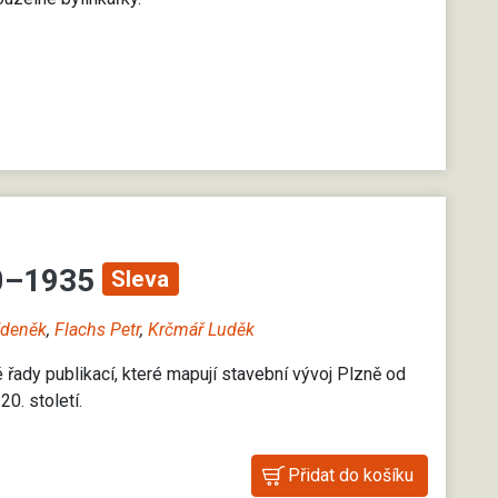
80–1935
Sleva
Zdeněk
,
Flachs Petr
,
Krčmář Luděk
né řady publikací, které mapují stavební vývoj Plzně od
0. století.