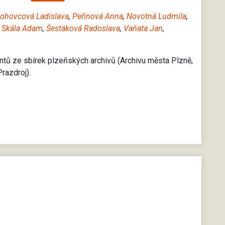
ohovcová Ladislava
,
Peřinová Anna
,
Novotná Ludmila
,
,
Skála Adam
,
Šestáková Radoslava
,
Vaňata Jan
,
tů ze sbírek plzeňských archivů (Archivu města Plzně,
razdroj).