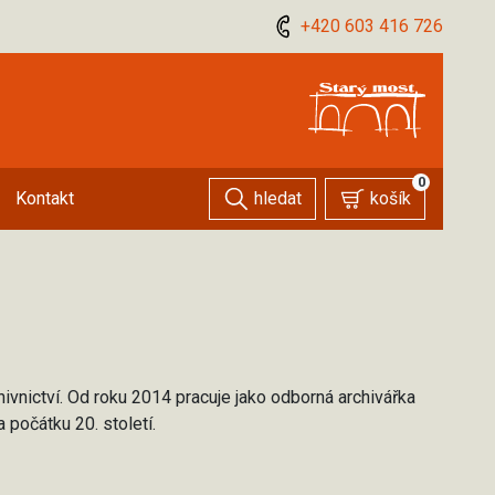
+420 603 416 726
0
hledat
košík
Kontakt
hivnictví. Od roku 2014 pracuje jako odborná archivářka
 počátku 20. století.