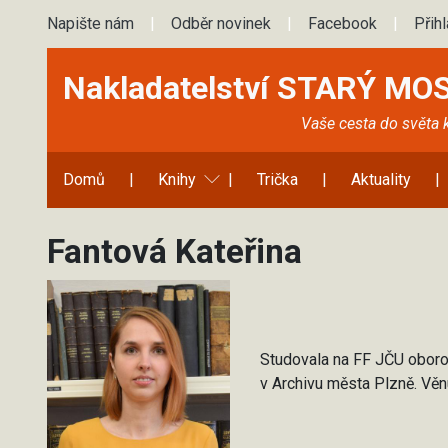
Napište nám
|
Odběr novinek
|
Facebook
|
Přih
Nakladatelství STARÝ MO
Vaše cesta do světa 
Domů
|
Knihy
|
Trička
|
Aktuality
|
Fantová Kateřina
Studovala na FF JČU oborovo
v Archivu města Plzně. Věnu