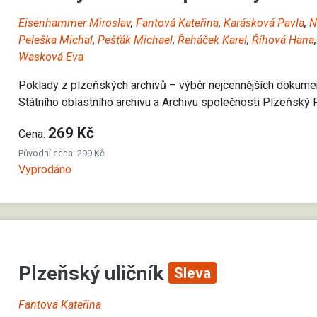
Eisenhammer Miroslav
,
Fantová Kateřina
,
Karásková Pavla
,
N
Peleška Michal
,
Pešťák Michael
,
Řeháček Karel
,
Říhová Hana
Wasková Eva
Poklady z plzeňských archivů – výběr nejcennějších dokumen
Státního oblastního archivu a Archivu společnosti Plzeňský P
269 Kč
Cena:
Původní cena:
299 Kč
Vyprodáno
Plzeňský uličník
Sleva
Fantová Kateřina