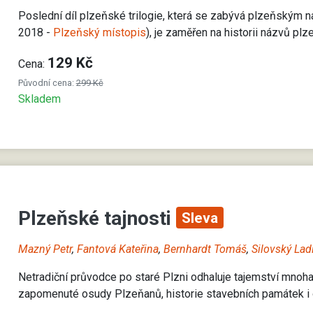
Poslední díl plzeňské trilogie, která se zabývá plzeňským 
2018 -
Plzeňský místopis
), je zaměřen na historii názvů plz
129 Kč
Cena:
Původní cena:
299 Kč
Skladem
Plzeňské tajnosti
Sleva
Mazný Petr
,
Fantová Kateřina
,
Bernhardt Tomáš
,
Silovský Lad
Netradiční průvodce po staré Plzni odhaluje tajemství mnoha
zapomenuté osudy Plzeňanů, historie stavebních památek i 