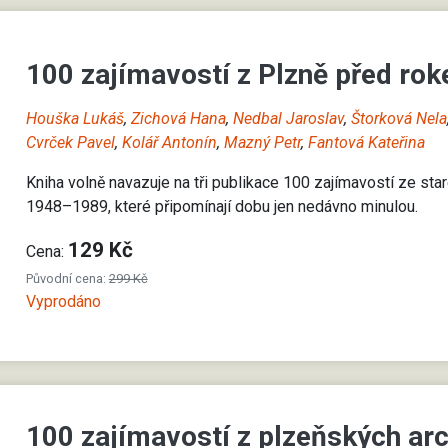
100 zajímavostí z Plzně před r
Houška Lukáš
,
Zichová Hana
,
Nedbal Jaroslav
,
Štorková Nela
Cvrček Pavel
,
Kolář Antonín
,
Mazný Petr
,
Fantová Kateřina
Kniha volně navazuje na tři publikace 100 zajímavostí ze star
1948–1989, které připomínají dobu jen nedávno minulou.
129 Kč
Cena:
Původní cena:
299 Kč
Vyprodáno
100 zajímavostí z plzeňských ar