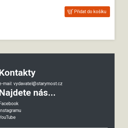
Kontakty
e-mail:
vydavatel@starymost.cz
Najdete nás...
Facebook
Instagramu
YouTube