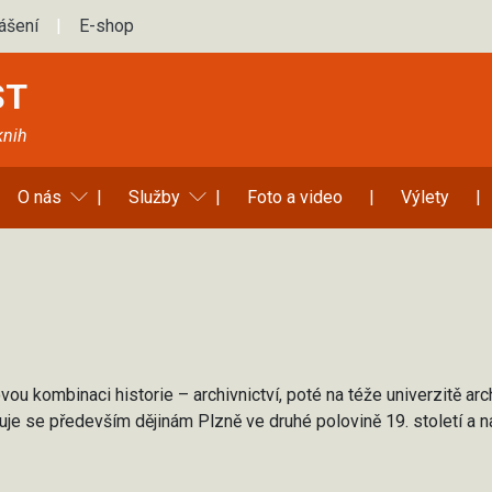
lášení
|
E-shop
ST
knih
O nás
|
Služby
|
Foto a video
|
Výlety
|
u kombinaci historie – archivnictví, poté na téže univerzitě arc
je se především dějinám Plzně ve druhé polovině 19. století a na