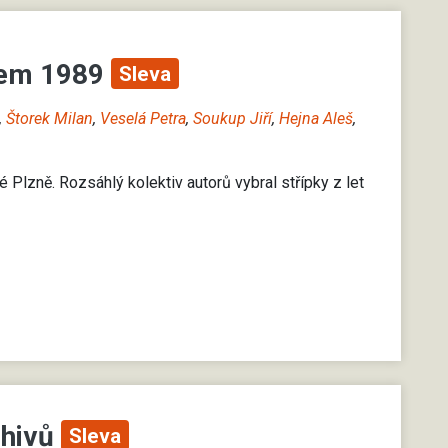
okem 1989
Sleva
,
Štorek Milan
,
Veselá Petra
,
Soukup Jiří
,
Hejna Aleš
,
é Plzně. Rozsáhlý kolektiv autorů vybral střípky z let
chivů
Sleva