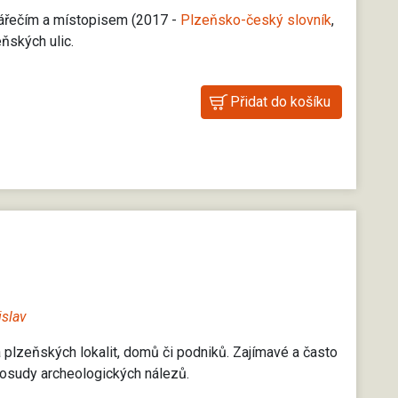
nářečím a místopisem (2017 -
Plzeňsko-český slovník
,
eňských ulic.
islav
 plzeňských lokalit, domů či podniků. Zajímavé a často
osudy archeologických nálezů.