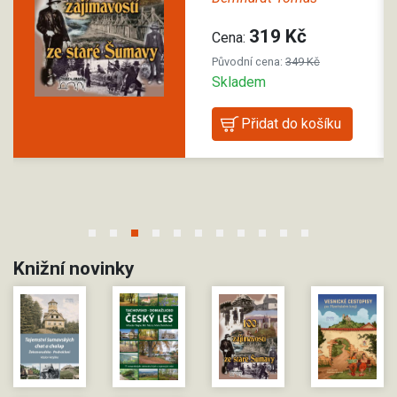
319 Kč
Cena:
Původní cena:
349 Kč
Skladem
1
2
3
4
5
6
7
8
9
10
11
Knižní novinky