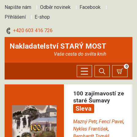
Napište nám
|
Odběr novinek
|
Facebook
|
Přihlášení
|
E-shop
+420 603 416 726
Nakladatelství STARÝ MOST
Vaše cesta do světa knih
0
100 zajímavostí ze
staré Šumavy
Sleva
Mazný Petr
,
Fencl Pavel
,
Nykles František
,
Bernhardt Tomáš