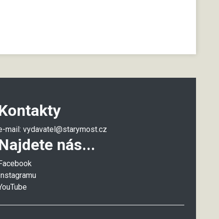
Kontakty
e-mail:
vydavatel@starymost.cz
Najdete nás...
Facebook
Instagramu
YouTube