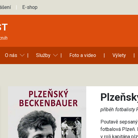
lášení
|
E-shop
ST
knih
O nás
|
Služby
|
Foto a video
|
Výlety
|
Plzeňs
příběh fotbalisty 
Poutavě sepsaný 
fotbalová Plzeň.
v roli kapitána 