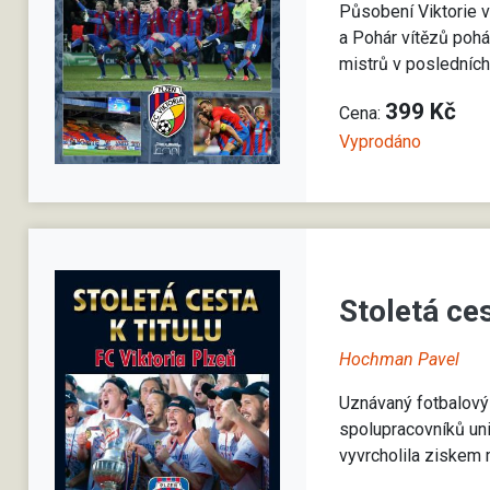
Působení Viktorie 
a Pohár vítězů poh
mistrů v posledních
399 Kč
Cena:
Vyprodáno
Stoletá ces
Hochman Pavel
Uznávaný fotbalový
spolupracovníků unik
vyvrcholila ziskem