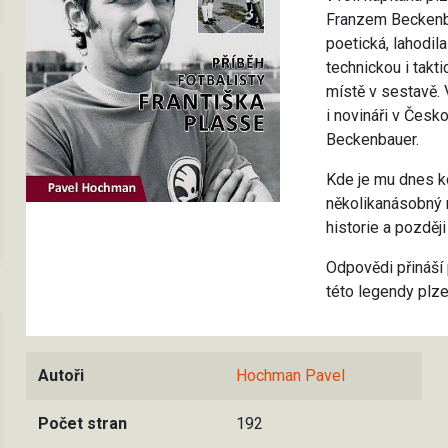
Franzem Beckenba
poetická, lahodi
technickou i takt
místě v sestavě. 
i novináři v Česk
Beckenbauer.
Kde je mu dnes kon
několikanásobný r
historie a později
Odpovědi přináší 
této legendy plz
Autoři
Hochman Pavel
Počet stran
192