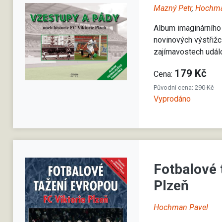
Mazný Petr
,
Hochma
Album imaginárního
novinových výstřižc
zajímavostech událo
179 Kč
Cena:
Původní cena:
290 Kč
Vyprodáno
Fotbalové 
Plzeň
Hochman Pavel