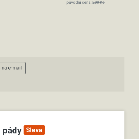
původní cena:
299 Kč
p na e-mail
a pády
Sleva