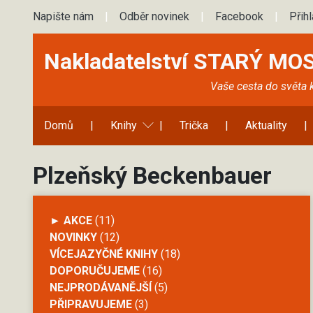
Napište nám
|
Odběr novinek
|
Facebook
|
Přih
Nakladatelství STARÝ MO
Vaše cesta do světa 
Domů
|
Knihy
|
Trička
|
Aktuality
|
Plzeňský Beckenbauer
► AKCE
(11)
NOVINKY
(12)
VÍCEJAZYČNÉ KNIHY
(18)
DOPORUČUJEME
(16)
NEJPRODÁVANĚJŠÍ
(5)
PŘIPRAVUJEME
(3)