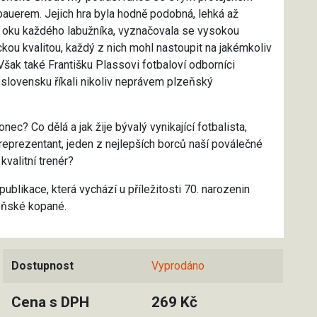
uerem. Jejich hra byla hodně podobná, lehká až
la oku každého labužníka, vyznačovala se vysokou
ickou kvalitou, každý z nich mohl nastoupit na jakémkoliv
Však také Františku Plassovi fotbaloví odborníci
oslovensku říkali nikoliv neprávem plzeňský
ec? Co dělá a jak žije bývalý vynikající fotbalista,
eprezentant, jeden z nejlepších borců naší poválečné
 kvalitní trenér?
publikace, která vychází u příležitosti 70. narozenin
eňské kopané.
Dostupnost
Vyprodáno
Cena s DPH
269 Kč