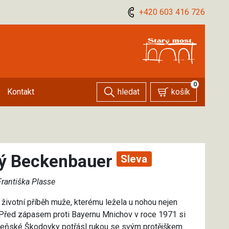
+420 603 416 726
0
hledat
košík
Kontakt
ký Beckenbauer
Sleva
Františka Plasse
životní příběh muže, kterému ležela u nohou nejen
 Před zápasem proti Bayernu Mnichov v roce 1971 si
plzeňské Škodovky potřásl rukou se svým protějškem