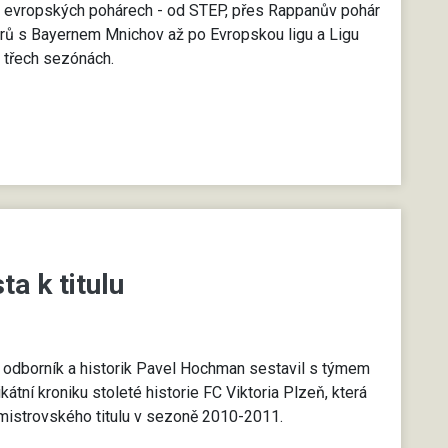
v evropských pohárech - od STEP, přes Rappanův pohár
árů s Bayernem Mnichov až po Evropskou ligu a Ligu
 třech sezónách.
ta k titulu
 odborník a historik Pavel Hochman sestavil s týmem
átní kroniku stoleté historie FC Viktoria Plzeň, která
 mistrovského titulu v sezoně 2010-2011.