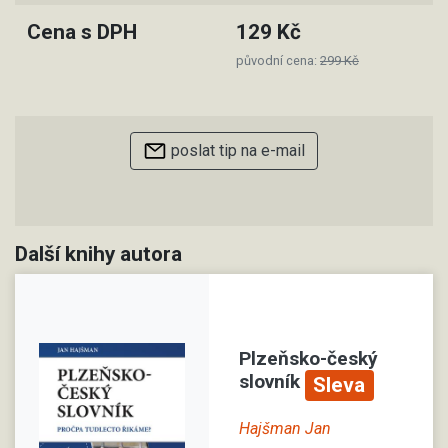
Cena s DPH
129 Kč
původní cena:
299 Kč
poslat tip na e-mail
Další knihy autora
Plzeňsko-český
slovník
Sleva
Hajšman Jan