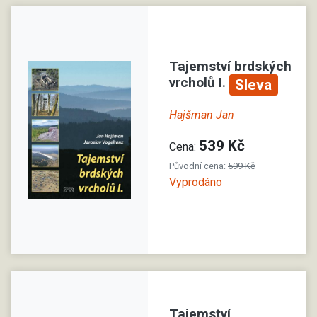
Tajemství brdských
vrcholů I.
Sleva
Hajšman Jan
539 Kč
Cena:
Původní cena:
599 Kč
Vyprodáno
Tajemství