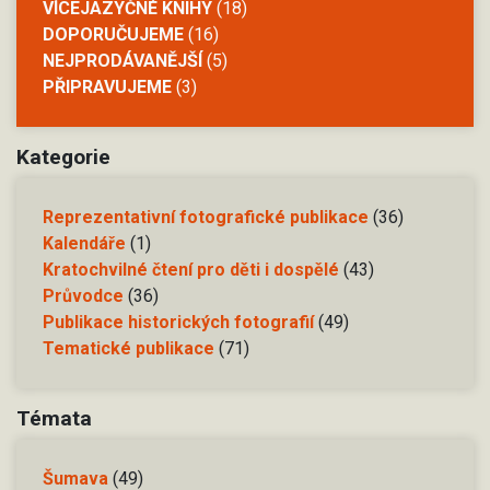
VÍCEJAZYČNÉ KNIHY
(18)
DOPORUČUJEME
(16)
NEJPRODÁVANĚJŠÍ
(5)
PŘIPRAVUJEME
(3)
Kategorie
Reprezentativní fotografické publikace
(36)
Kalendáře
(1)
Kratochvilné čtení pro děti i dospělé
(43)
Průvodce
(36)
Publikace historických fotografií
(49)
Tematické publikace
(71)
Témata
Šumava
(49)