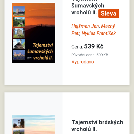
šumavských
vrcholů II.
Sleva
Hajšman Jan
,
Mazný
Petr
,
Nykles František
539 Kč
Cena:
Původní cena:
599 Kč
Vyprodáno
Tajemství brdských
vrcholů II.