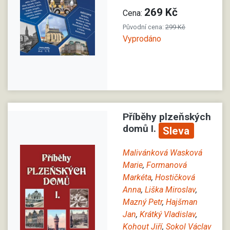
269 Kč
Cena:
Původní cena:
299 Kč
Vyprodáno
Příběhy plzeňských
domů I.
Sleva
Malivánková Wasková
Marie
,
Formanová
Markéta
,
Hostičková
Anna
,
Liška Miroslav
,
Mazný Petr
,
Hajšman
Jan
,
Krátký Vladislav
,
Kohout Jiří
,
Sokol Václav