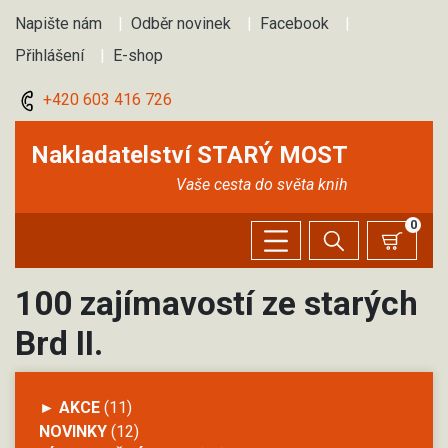
Napište nám
|
Odběr novinek
|
Facebook
|
Přihlášení
|
E-shop
+420 603 416 726
Nakladatelství STARÝ MOST
Vaše cesta do světa knih
0
100 zajímavostí ze starých
Brd II.
► AKCE
(11)
NOVINKY
(12)