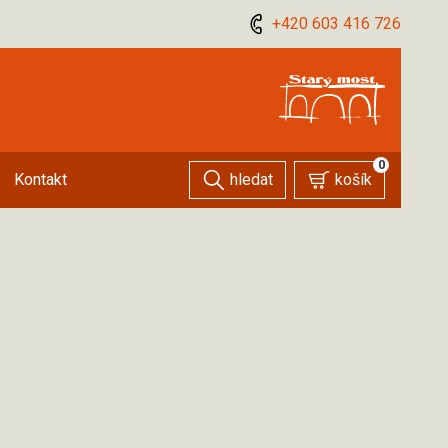
+420 603 416 726
0
hledat
košík
Kontakt