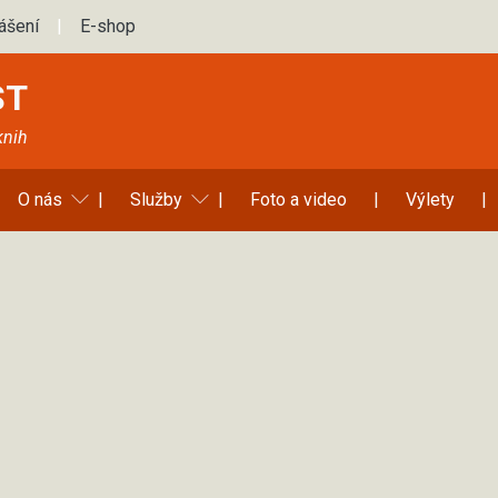
lášení
|
E-shop
ST
knih
O nás
|
Služby
|
Foto a video
|
Výlety
|