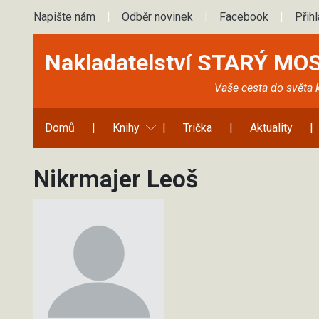
Napište nám
|
Odběr novinek
|
Facebook
|
Přih
Nakladatelství STARÝ MO
Vaše cesta do světa 
Domů
|
Knihy
|
Trička
|
Aktuality
|
Nikrmajer Leoš