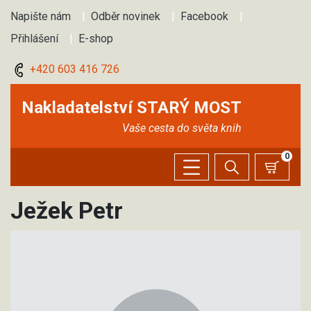
Napište nám
|
Odběr novinek
|
Facebook
|
Přihlášení
|
E-shop
+420 603 416 726
Nakladatelství STARÝ MOST
Vaše cesta do světa knih
0
Ježek Petr