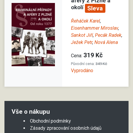
aféry z Plzně a
okolí
Sleva
Řeháček Karel
,
Eisenhammer Miroslav
,
Sankot Jiří
,
Pecák Radek
,
Ježek Petr
,
Nová Alena
319 Kč
Cena:
Původní cena:
349 Kč
Vyprodáno
Vše o nákupu
Obchodní podmínky
Zásady zpracování osobních údajů