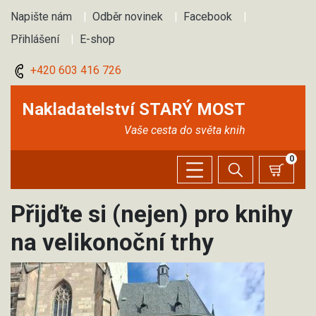
Napište nám
|
Odběr novinek
|
Facebook
|
Přihlášení
|
E-shop
+420 603 416 726
Nakladatelství STARÝ MOST
Vaše cesta do světa knih
0
Přijďte si (nejen) pro knihy
na velikonoční trhy