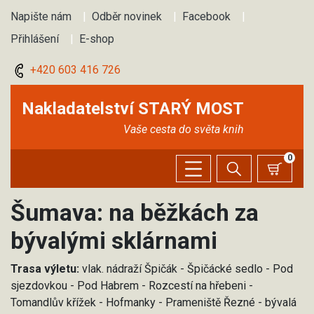
Napište nám
|
Odběr novinek
|
Facebook
|
Přihlášení
|
E-shop
+420 603 416 726
Nakladatelství STARÝ MOST
Vaše cesta do světa knih
0
Šumava: na běžkách za
bývalými sklárnami
Trasa výletu:
vlak. nádraží Špičák - Špičácké sedlo - Pod
sjezdovkou - Pod Habrem - Rozcestí na hřebeni -
Tomandlův křížek - Hofmanky - Prameniště Řezné - bývalá