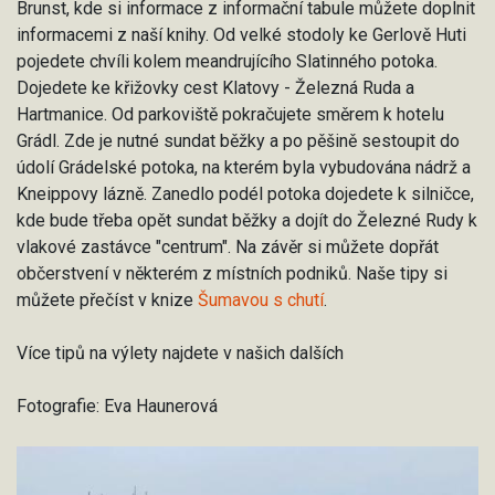
Brunst, kde si informace z informační tabule můžete doplnit
informacemi z naší knihy. Od velké stodoly ke Gerlově Huti
pojedete chvíli kolem meandrujícího Slatinného potoka.
Dojedete ke křižovky cest Klatovy - Železná Ruda a
Hartmanice. Od parkoviště pokračujete směrem k hotelu
Grádl. Zde je nutné sundat běžky a po pěšině sestoupit do
údolí Grádelské potoka, na kterém byla vybudována nádrž a
Kneippovy lázně. Zanedlo podél potoka dojedete k silničce,
kde bude třeba opět sundat běžky a dojít do Železné Rudy k
vlakové zastávce "centrum". Na závěr si můžete dopřát
občerstvení v některém z místních podniků. Naše tipy si
můžete přečíst v knize
Šumavou s chutí
.
Více tipů na výlety najdete v našich dalších
Fotografie: Eva Haunerová