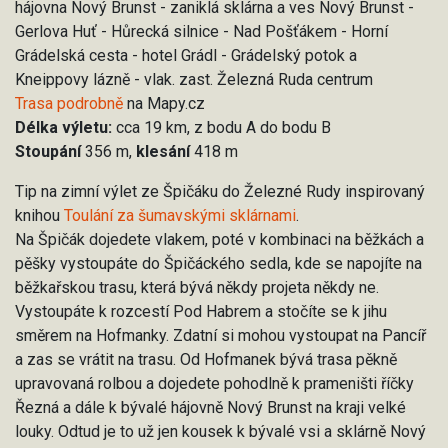
hájovna Nový Brunst - zaniklá sklárna a ves Nový Brunst -
Gerlova Huť - Hůrecká silnice - Nad Pošťákem - Horní
Grádelská cesta - hotel Grádl - Grádelský potok a
Kneippovy lázně - vlak. zast. Železná Ruda centrum
Trasa podrobně
na Mapy.cz
Délka výletu:
cca 19 km, z bodu A do bodu B
Stoupání
356 m,
klesání
418 m
Tip na zimní výlet ze Špičáku do Železné Rudy inspirovaný
knihou
Toulání za šumavskými sklárnami
.
Na Špičák dojedete vlakem, poté v kombinaci na běžkách a
pěšky vystoupáte do Špičáckého sedla, kde se napojíte na
běžkařskou trasu, která bývá někdy projeta někdy ne.
Vystoupáte k rozcestí Pod Habrem a stočíte se k jihu
směrem na Hofmanky. Zdatní si mohou vystoupat na Pancíř
a zas se vrátit na trasu. Od Hofmanek bývá trasa pěkně
upravovaná rolbou a dojedete pohodlně k prameništi říčky
Řezná a dále k bývalé hájovně Nový Brunst na kraji velké
louky. Odtud je to už jen kousek k bývalé vsi a sklárně Nový