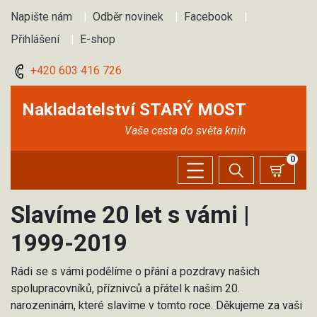
Napište nám
|
Odběr novinek
|
Facebook
|
Přihlášení
|
E-shop
+420 603 416 726
Nakladatelství STARÝ MOST
Vaše cesta do světa knih
0
Slavíme 20 let s vámi |
1999-2019
Rádi se s vámi podělíme o přání a pozdravy našich
spolupracovníků, příznivců a přátel k našim 20.
narozeninám, které slavíme v tomto roce. Děkujeme za vaši