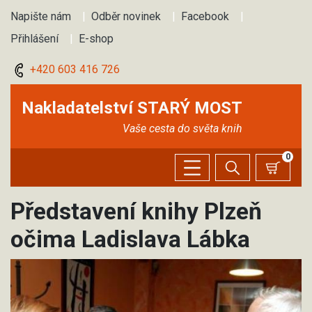
Napište nám
|
Odběr novinek
|
Facebook
|
Přihlášení
|
E-shop
+420 603 416 726
Nakladatelství STARÝ MOST
Vaše cesta do světa knih
0
Představení knihy Plzeň
očima Ladislava Lábka