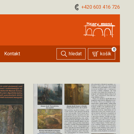
+420 603 416 726
0
hledat
košík
Kontakt