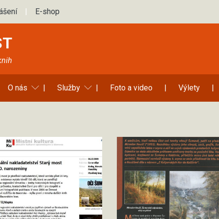
lášení
|
E-shop
ST
knih
O nás
|
Služby
|
Foto a video
|
Výlety
|