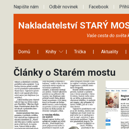
Napište nám
|
Odběr novinek
|
Facebook
|
Přih
Nakladatelství STARÝ MO
Vaše cesta do světa 
Domů
|
Knihy
|
Trička
|
Aktuality
|
Články o Starém mostu