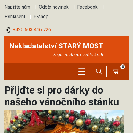
Napište nám
|
Odběr novinek
|
Facebook
|
Přihlášení
|
E-shop
+420 603 416 726
Nakladatelství STARÝ MOST
Vaše cesta do světa knih
0
Přijďte si pro dárky do
našeho vánočního stánku