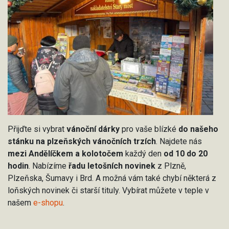
Přijďte si vybrat
vánoční dárky
pro vaše blízké
do našeho
stánku na plzeňských vánočních trzích
. Najdete nás
mezi Andělíčkem a kolotočem
každý den
od 10 do 20
hodin
. Nabízíme
řadu letošních novinek
z Plzně,
Plzeňska, Šumavy i Brd. A možná vám také chybí některá z
loňských novinek či starší tituly. Vybírat můžete v teple v
našem
e-shopu
.